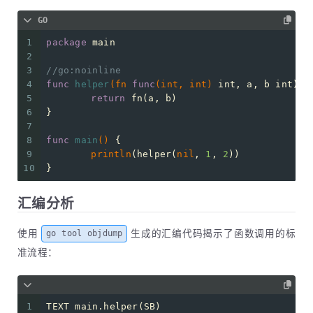
GO
1
package
 main
2
3
//go:noinline
4
func
helper
(fn 
func
(
int
, 
int
)
int
, a, b 
int
) 
i
5
return
 fn(a, b)
6
}
7
8
func
main
()
 {
9
println
(helper(
nil
, 
1
, 
2
))
10
}
汇编分析
使用
生成的汇编代码揭示了函数调用的标
go tool objdump
准流程：
1
TEXT main.helper(SB)