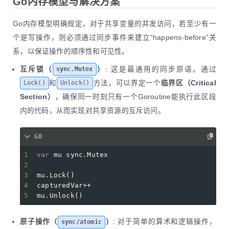
Go内存模型与解决方案
Go内存模型明确规定，对于共享变量的并发访问，若至少有一
个是写操作，则必须通过同步事件来建立“happens-before”关
系，以保证操作的顺序性和可见性。
互斥锁（
）
: 这是最通用的同步原语。通过
sync.Mutex
和
方法，可以界定一个
临界区（Critical
Lock()
Unlock()
Section）
，确保同一时刻只有一个Goroutine能执行此区段
内的代码，从而实现对共享资源的互斥访问。
GO
1
var
 mu sync.Mutex
2
3
mu.Lock()
4
capturedVar++
5
mu.Unlock()
原子操作（
）
: 对于简单的算术和逻辑操作，
sync/atomic