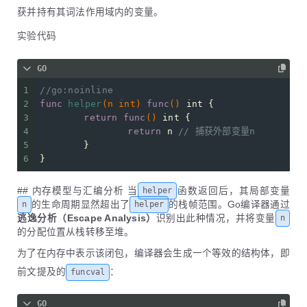
获并持有其词法作用域内的变量。
实验代码
GO
1
//go:noinline
2
func
helper
(n 
int
)
func
()
int
 {
3
return
func
()
int
 {
4
return
 n 
// 捕获外部变量n
5
	}
6
}
## 内存模型与汇编分析 当
函数返回后，其局部变量
helper
的生命周期显然超出了
的栈帧范围。Go编译器通过
n
helper
逃逸分析（Escape Analysis）
识别出此种情况，并将变量
n
的分配位置从栈转移至堆。
为了在内存中表示该闭包，编译器会生成一个等效的结构体，即
前文提及的
：
funcval
GO