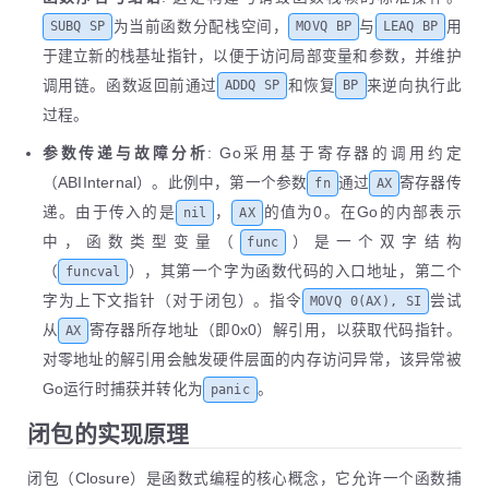
为当前函数分配栈空间，
与
用
SUBQ SP
MOVQ BP
LEAQ BP
于建立新的栈基址指针，以便于访问局部变量和参数，并维护
调用链。函数返回前通过
和恢复
来逆向执行此
ADDQ SP
BP
过程。
参数传递与故障分析
: Go采用基于寄存器的调用约定
（ABIInternal）。此例中，第一个参数
通过
寄存器传
fn
AX
递。由于传入的是
，
的值为0。在Go的内部表示
nil
AX
中，函数类型变量（
）是一个双字结构
func
（
），其第一个字为函数代码的入口地址，第二个
funcval
字为上下文指针（对于闭包）。指令
尝试
MOVQ 0(AX), SI
从
寄存器所存地址（即0x0）解引用，以获取代码指针。
AX
对零地址的解引用会触发硬件层面的内存访问异常，该异常被
Go运行时捕获并转化为
。
panic
闭包的实现原理
闭包（Closure）是函数式编程的核心概念，它允许一个函数捕