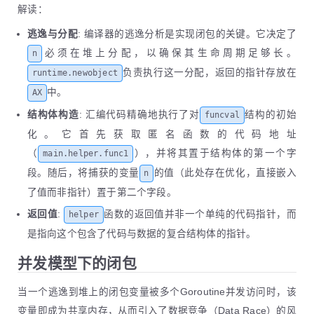
解读：
12
0x45c965              488d0d34000000          
13
0x45c96c              488908                  
逃逸与分配
: 编译器的逃逸分析是实现闭包的关键。它决定了
14
必须在堆上分配，以确保其生命周期足够长。
n
15
; 3.2 填充捕获变量n: 从栈恢复n的值到CX并存入AX指向内存
16
0x45c96f              488b4c2420              
负责执行这一分配，返回的指针存放在
runtime.newobject
17
0x45c974              48894808                
中。
AX
18
19
; --- 返回，AX中存放着新创建的闭包指针 ---
结构体构造
: 汇编代码精确地执行了对
结构的初始
funcval
20
0x45c981              c3                      
化。它首先获取匿名函数的代码地址
（
），并将其置于结构体的第一个字
main.helper.func1
段。随后，将捕获的变量
的值（此处存在优化，直接嵌入
n
了值而非指针）置于第二个字段。
返回值
:
函数的返回值并非一个单纯的代码指针，而
helper
是指向这个包含了代码与数据的复合结构体的指针。
并发模型下的闭包
当一个逃逸到堆上的闭包变量被多个Goroutine并发访问时，该
变量即成为共享内存，从而引入了数据竞争（Data Race）的风