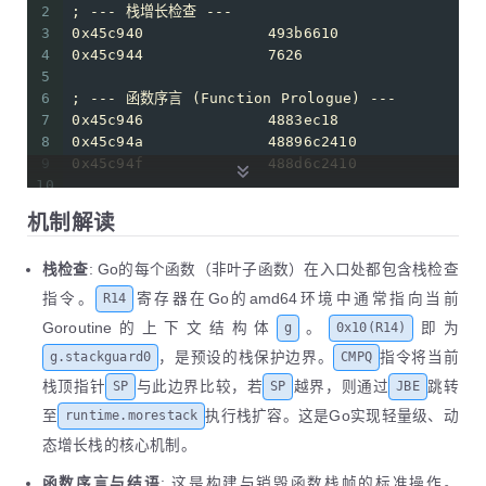
2
; --- 栈增长检查 ---
3
0x45c940              493b6610                
4
0x45c944              7626                    
5
6
; --- 函数序言 (Function Prologue) ---
7
0x45c946              4883ec18                
8
0x45c94a              48896c2410              
9
0x45c94f              488d6c2410              
10
11
; --- 函数体与故障点 ---
机制解读
12
        return fn(a, b)
13
0x45c954              488b30                  
栈检查
: Go的每个函数（非叶子函数）在入口处都包含栈检查
14
0x45c960              ffd6                    
15
指令。
寄存器在Go的amd64环境中通常指向当前
R14
16
; --- 函数结语 (Function Epilogue) ---
Goroutine的上下文结构体
。
即为
g
0x10(R14)
17
0x45c962              488b6c2410              
，是预设的栈保护边界。
指令将当前
g.stackguard0
CMPQ
18
0x45c967              4883c418                
19
0x45c96b              c3                      
栈顶指针
与此边界比较，若
越界，则通过
跳转
SP
SP
JBE
至
执行栈扩容。这是Go实现轻量级、动
runtime.morestack
态增长栈的核心机制。
函数序言与结语
: 这是构建与销毁函数栈帧的标准操作。