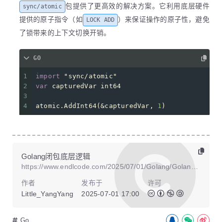
包提供了更高效的解决方案。它利用底层硬件
sync/atomic
提供的原子指令（如
）来保证操作的原子性，避免
LOCK ADD
了锁带来的上下文切换开销。
GO
1
import
"sync/atomic"
2
var
 capturedVar 
int64
3
4
atomic.AddInt64(&capturedVar, 
1
)
Golang闭包底层逻辑
https://www.endlcode.com/2025/07/01/Golang/Golang闭包底层逻辑/
作者
发布于
许可
Little_YangYang
2025-07-01 17:00
Go