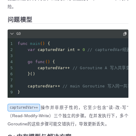
险。
问题模型
GO
1
func
main
()
 {
2
var
 capturedVar 
int
 = 
0
// capturedVar经
3
4
go
func
()
 {
5
        capturedVar++ 
// Goroutine A 写入共享变量
6
    }()
7
8
    capturedVar++ 
// main Goroutine 写入同一共享
9
}
操作并非原子性的，它至少包含“读-改-写”
capturedVar++
（Read-Modify-Write）三个独立的步骤。在并发执行下，多个
Goroutine的这些步骤可能交错执行，导致更新丢失。