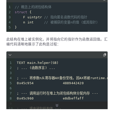
1
// 概念上的闭包结构体
2
struct
 {
3
    F 
uintptr
// 指向匿名函数代码的指针
4
    n 
int
// 被捕获的变量n的值（或其指针）
5
}
此结构在堆上被实例化，并将指向它的指针作为函数返回值。汇
编代码清晰地展示了此构造过程：
1
TEXT main.helper(SB)
2
; ... (函数序言) ...
3
4
; --- 将参数n从寄存器AX备份至栈，因AX将被runtime.newo
5
0x45c954              4889442420              
6
7
; --- 调用运行时在堆上为闭包结构体分配内存 ---
8
0x45c960              e8dbeffaff              
9
10
; --- 填充闭包结构体 ---
11
; 3.1 填充代码指针F: 将匿名函数的地址加载到CX并存入AX